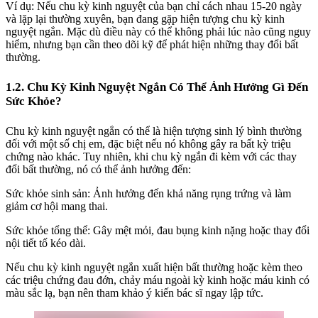
Ví dụ: Nếu chu kỳ kinh nguyệt của bạn chỉ cách nhau 15-20 ngày
và lặp lại thường xuyên, bạn đang gặp hiện tượng chu kỳ kinh
nguyệt ngắn. Mặc dù điều này có thể không phải lúc nào cũng nguy
hiểm, nhưng bạn cần theo dõi kỹ để phát hiện những thay đổi bất
thường.
1.2. Chu Kỳ Kinh Nguyệt Ngắn Có Thể Ảnh Hưởng Gì Đến
Sức Khỏe?
Chu kỳ kinh nguyệt ngắn có thể là hiện tượng sinh lý bình thường
đối với một số chị em, đặc biệt nếu nó không gây ra bất kỳ triệu
chứng nào khác. Tuy nhiên, khi chu kỳ ngắn đi kèm với các thay
đổi bất thường, nó có thể ảnh hưởng đến:
Sức khỏe sinh sản: Ảnh hưởng đến khả năng rụng trứng và làm
giảm cơ hội mang thai.
Sức khỏe tổng thể: Gây mệt mỏi, đau bụng kinh nặng hoặc thay đổi
nội tiết tố kéo dài.
Nếu chu kỳ kinh nguyệt ngắn xuất hiện bất thường hoặc kèm theo
các triệu chứng đau đớn, chảy máu ngoài kỳ kinh hoặc máu kinh có
màu sắc lạ, bạn nên tham khảo ý kiến bác sĩ ngay lập tức.