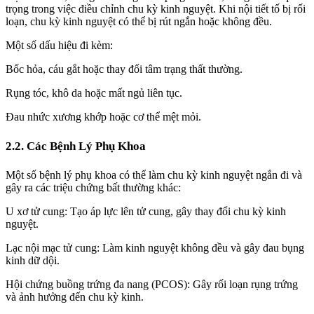
trọng trong việc điều chỉnh chu kỳ kinh nguyệt. Khi nội tiết tố bị rối
loạn, chu kỳ kinh nguyệt có thể bị rút ngắn hoặc không đều.
Một số dấu hiệu đi kèm:
Bốc hỏa, cáu gắt hoặc thay đổi tâm trạng thất thường.
Rụng tóc, khô da hoặc mất ngủ liên tục.
Đau nhức xương khớp hoặc cơ thể mệt mỏi.
2.2. Các Bệnh Lý Phụ Khoa
Một số bệnh lý phụ khoa có thể làm chu kỳ kinh nguyệt ngắn đi và
gây ra các triệu chứng bất thường khác:
U xơ tử cung: Tạo áp lực lên tử cung, gây thay đổi chu kỳ kinh
nguyệt.
Lạc nội mạc tử cung: Làm kinh nguyệt không đều và gây đau bụng
kinh dữ dội.
Hội chứng buồng trứng đa nang (PCOS): Gây rối loạn rụng trứng
và ảnh hưởng đến chu kỳ kinh.