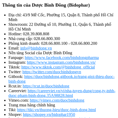
Thông tin của Dược Bình Đông (Bidophar)
Địa chỉ: 43/9 Mễ Cốc, Phường 15, Quận 8, Thành phố Hồ Chí
Minh
Showroom: 22 Đường số 10, Phường 11, Quận 6, Thành phố
Hồ Chí Minh
Hotline: 028.39.808.808
Nhà cung cấp: 028.66.800.300
Phòng kinh doanh: 028.66.800.100 - 028.66.800.200
Email:
info@binhdong.vn
Nền tảng Social của Dược Bình Đông
Fanpage:
https://www.facebook.com/binhdongpharma
Instagram:
https://www.instagram.com/binhdong.vn/
Tiktok:
https://www.tiktok.com/@binhdong_official
Twitter:
https://twitter.com/duocbinhdongvn
Gitbook:
https://duocbinhdong.gitbook.io/trang-gioi-thieu-duoc-
binh-dong
Rcut.in:
https://rcut.in/duocbinhdong
Careerviet:
https://careerviet.vn/vi/nha-tuyen-dung/cong-ty-tnhh-
duoc-pham-binh-dong.35A98828.html
Vimeo.com:
https://vimeo.com/duocbinhdong
Trang mua hàng chính hãng
Tiki:
https://tiki.vn/thuong-hieu/duoc-binh-dong.html
Shopee:
https://shopee.vn/bidophar1950