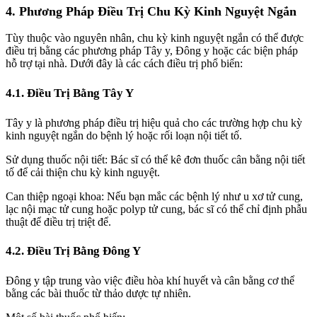
4. Phương Pháp Điều Trị Chu Kỳ Kinh Nguyệt Ngắn
Tùy thuộc vào nguyên nhân, chu kỳ kinh nguyệt ngắn có thể được
điều trị bằng các phương pháp Tây y, Đông y hoặc các biện pháp
hỗ trợ tại nhà. Dưới đây là các cách điều trị phổ biến:
4.1. Điều Trị Bằng Tây Y
Tây y là phương pháp điều trị hiệu quả cho các trường hợp chu kỳ
kinh nguyệt ngắn do bệnh lý hoặc rối loạn nội tiết tố.
Sử dụng thuốc nội tiết: Bác sĩ có thể kê đơn thuốc cân bằng nội tiết
tố để cải thiện chu kỳ kinh nguyệt.
Can thiệp ngoại khoa: Nếu bạn mắc các bệnh lý như u xơ tử cung,
lạc nội mạc tử cung hoặc polyp tử cung, bác sĩ có thể chỉ định phẫu
thuật để điều trị triệt để.
4.2. Điều Trị Bằng Đông Y
Đông y tập trung vào việc điều hòa khí huyết và cân bằng cơ thể
bằng các bài thuốc từ thảo dược tự nhiên.