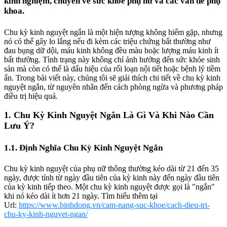
kinh nghiệm, chuyên về sức khỏe phụ nữ và các vấn đề phụ
khoa.
Chu kỳ kinh nguyệt ngắn là một hiện tượng không hiếm gặp, nhưng
nó có thể gây lo lắng nếu đi kèm các triệu chứng bất thường như
đau bụng dữ dội, máu kinh không đều màu hoặc lượng máu kinh ít
bất thường. Tình trạng này không chỉ ảnh hưởng đến sức khỏe sinh
sản mà còn có thể là dấu hiệu của rối loạn nội tiết hoặc bệnh lý tiềm
ẩn. Trong bài viết này, chúng tôi sẽ giải thích chi tiết về chu kỳ kinh
nguyệt ngắn, từ nguyên nhân đến cách phòng ngừa và phương pháp
điều trị hiệu quả.
1. Chu Kỳ Kinh Nguyệt Ngắn Là Gì Và Khi Nào Cần
Lưu Ý?
1.1. Định Nghĩa Chu Kỳ Kinh Nguyệt Ngắn
Chu kỳ kinh nguyệt của phụ nữ thông thường kéo dài từ 21 đến 35
ngày, được tính từ ngày đầu tiên của kỳ kinh này đến ngày đầu tiên
của kỳ kinh tiếp theo. Một chu kỳ kinh nguyệt được gọi là "ngắn"
khi nó kéo dài ít hơn 21 ngày. Tìm hiểu thêm tại
Url:
https://www.binhdong.vn/cam-nang-suc-khoe/cach-dieu-tri-
chu-ky-kinh-nguyet-ngan/