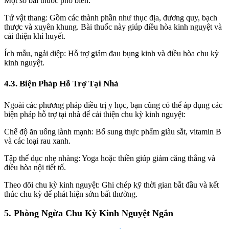
Một số bài thuốc phổ biến:
Tứ vật thang: Gồm các thành phần như thục địa, đương quy, bạch
thược và xuyên khung. Bài thuốc này giúp điều hòa kinh nguyệt và
cải thiện khí huyết.
Ích mẫu, ngải diệp: Hỗ trợ giảm đau bụng kinh và điều hòa chu kỳ
kinh nguyệt.
4.3. Biện Pháp Hỗ Trợ Tại Nhà
Ngoài các phương pháp điều trị y học, bạn cũng có thể áp dụng các
biện pháp hỗ trợ tại nhà để cải thiện chu kỳ kinh nguyệt:
Chế độ ăn uống lành mạnh: Bổ sung thực phẩm giàu sắt, vitamin B
và các loại rau xanh.
Tập thể dục nhẹ nhàng: Yoga hoặc thiền giúp giảm căng thẳng và
điều hòa nội tiết tố.
Theo dõi chu kỳ kinh nguyệt: Ghi chép kỹ thời gian bắt đầu và kết
thúc chu kỳ để phát hiện sớm bất thường.
5. Phòng Ngừa Chu Kỳ Kinh Nguyệt Ngắn