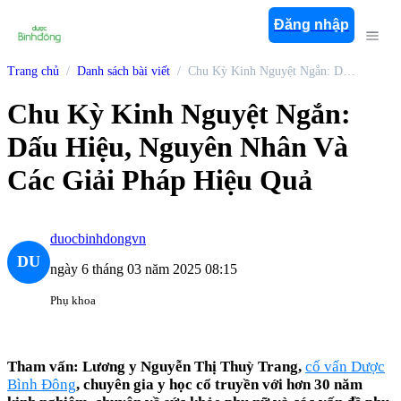
Đăng nhập
Trang chủ
Danh sách bài viết
Chu Kỳ Kinh Nguyệt Ngắn: Dấu Hiệu, Nguyên Nhân Và Các Giải Pháp Hiệu Quả
Chu Kỳ Kinh Nguyệt Ngắn:
Dấu Hiệu, Nguyên Nhân Và
Các Giải Pháp Hiệu Quả
duocbinhdongvn
DU
ngày 6 tháng 03 năm 2025 08:15
Phụ khoa
Tham vấn: Lương y Nguyễn Thị Thuỳ Trang,
cố vấn Dược
Bình Đông
, chuyên gia y học cổ truyền với hơn 30 năm